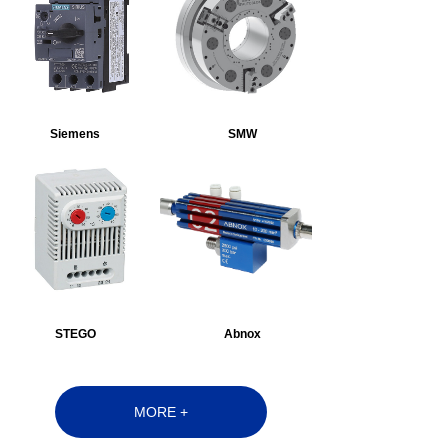
Siemens
SMW
STEGO
Abnox
MORE +