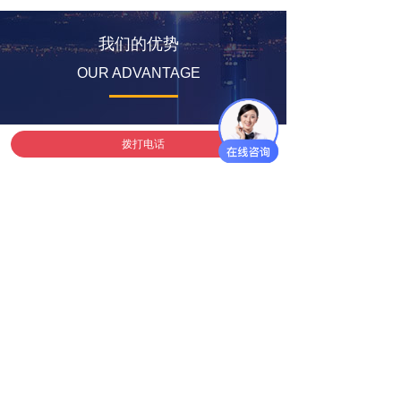
我们的优势
OUR ADVANTAGE
01
多年行业经验
拨打电话
多年行业经验，售前咨询、采购管
理、售后维修于一天的高新领头企
业
02
产品质量过硬
多年保持业内最低的返修率和零投
诉
03
良好的口碑
开阔的视野和纵深合作的理念保证