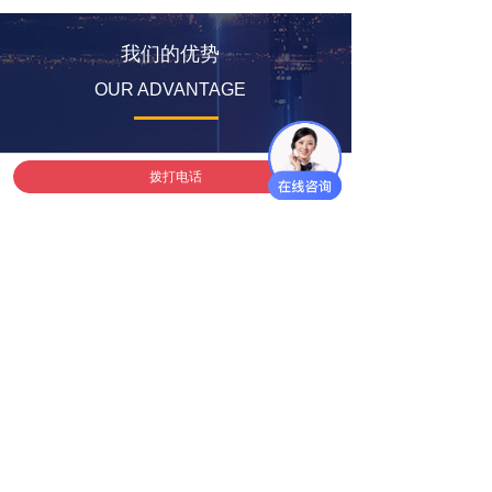
我们的优势
OUR ADVANTAGE
01
多年行业经验
拨打电话
多年行业经验，售前咨询、采购管
理、售后维修于一天的高新领头企
业
02
产品质量过硬
多年保持业内最低的返修率和零投
诉
03
良好的口碑
开阔的视野和纵深合作的理念保证